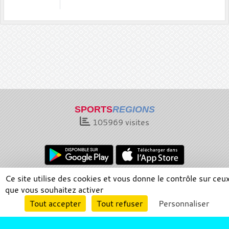
SPORTS
REGIONS
105969
visites
Ce site utilise des cookies et vous donne le contrôle sur ceu
Charte cookies
Gestion des cookies
que vous souhaitez activer
Informations légales
Signaler un contenu inapproprié
Envie de participer ?
Tout accepter
Tout refuser
Personnaliser
Connexion