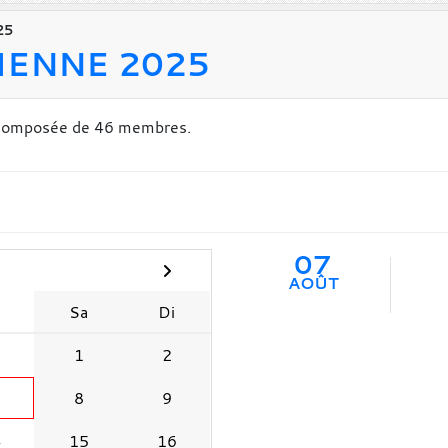
25
IENNE 2025
composée de 46 membres.
07
AOÛT
e
Sa
Di
1
2
8
9
4
15
16