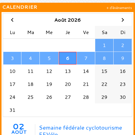
CALENDRIER
+ d'évènements
Août 2026
Lu
Ma
Me
Je
Ve
Sa
Di
1
2
3
4
5
6
7
8
9
10
11
12
13
14
15
16
17
18
19
20
21
22
23
24
25
26
27
28
29
30
31
02
Semaine fédérale cyclotourisme
AOÛT
FFVélo