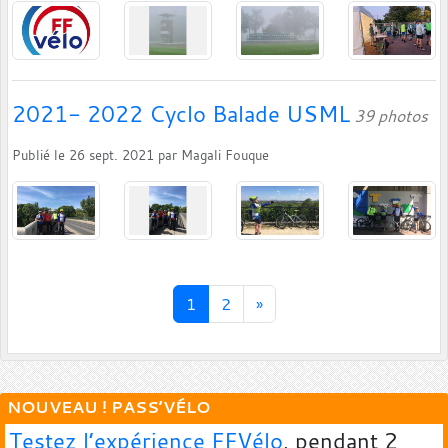
2021- 2022 Cyclo Balade USML
39 photos
Publié le
26 sept. 2021
par
Magali Fouque
1
2
»
NOUVEAU ! PASS’VÉLO
Testez l’expérience FFVélo
, pendant 2