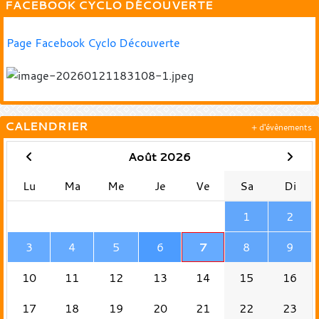
FACEBOOK CYCLO DÉCOUVERTE
Page Facebook Cyclo Découverte
CALENDRIER
+ d'évènements
Août 2026
Lu
Ma
Me
Je
Ve
Sa
Di
1
2
3
4
5
6
7
8
9
10
11
12
13
14
15
16
17
18
19
20
21
22
23