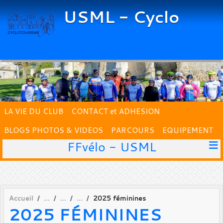
Panneau de gestion des cookies
USML - Cyclo
LA VIE DU CLUB
CONTACT et ADHESION
BLOGS PHOTOS & VIDEOS
PARCOURS
EQUIPEMENT
FFvélo - USML
Accueil
2025 féminines
2025 FÉMININES